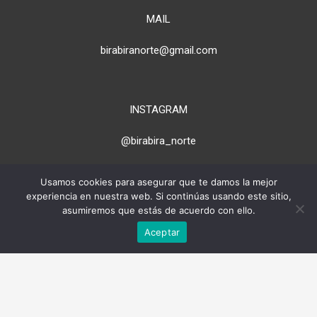
MAIL
birabiranorte@gmail.com
INSTAGRAM
@birabira_norte
Usamos cookies para asegurar que te damos la mejor
experiencia en nuestra web. Si continúas usando este sitio,
> PARA PROPIETARIOS
asumiremos que estás de acuerdo con ello.
Aceptar
* Todas las imágenes de esta web
son propiedad de cada alojamiento.