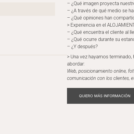
– ¿Qué imagen proyecta nuestro
– ¿A través de qué medio se ha
– ¿Qué opiniones han compartid
> Experiencia en el ALOJAMIEN
– ¿Qué encuentra el cliente al ll
– ¿Qué ocurre durante su estan
– ¿Y después?
> Una vez hayamos terminado,
abordar:
Web,
posicionamiento online, f
ot
c
omunicación con los clientes, e
QUIERO MÁS INFORMACIÓN