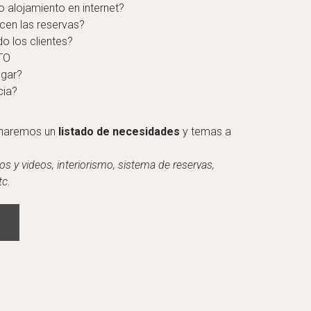
 alojamiento en internet?
cen las reservas?
o los clientes?
TO
egar?
cia?
 haremos un
listado de necesidades
y temas a
os y videos, i
nteriorismo, s
istema de reservas,
tc.