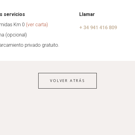
s servicios
Llamar
midas Km 0
(ver carta)
+ 34 941 416 809
na (opcional)
arcamiento privado gratuito.
VOLVER ATRÁS