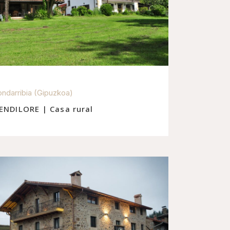
ndarribia (Gipuzkoa)
ENDILORE | Casa rural