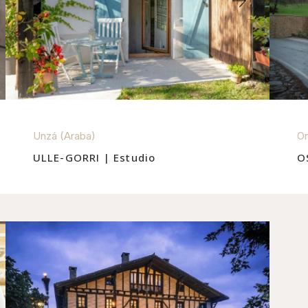
Unzá (Araba)
Or
ULLE-GORRI | Estudio
O