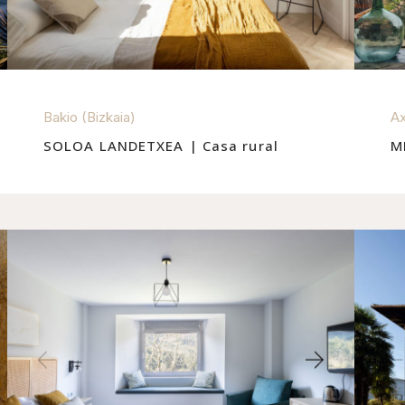
Bakio (Bizkaia)
Ax
SOLOA LANDETXEA | Casa rural
M