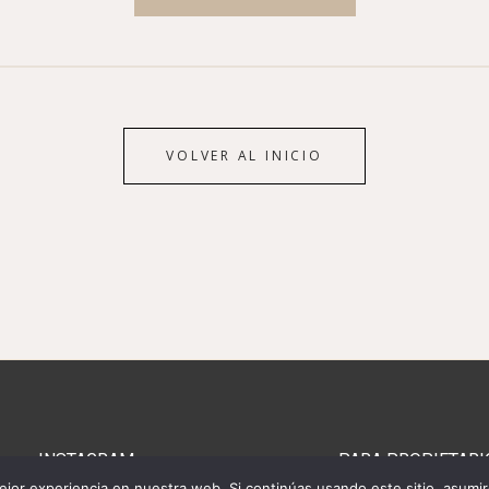
VOLVER AL INICIO
INSTAGRAM
> PARA PROPIETARI
jor experiencia en nuestra web. Si continúas usando este sitio, asumi