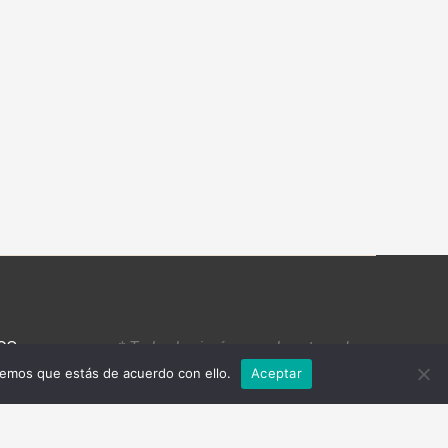
OS
* Todas las imágenes de esta web
son propiedad de cada alojamiento.
remos que estás de acuerdo con ello.
Aceptar