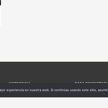
INSTAGRAM
> PARA PROPIETARI
jor experiencia en nuestra web. Si continúas usando este sitio, asumi
@birabira_norte